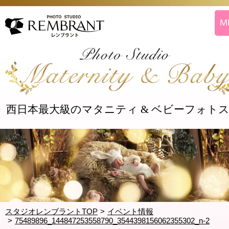
西日本最大級のマタニティ & ベビーフォト
スタジオレンブラントTOP
イベント情報
75489896_144847253558790_3544398156062355302_n-2