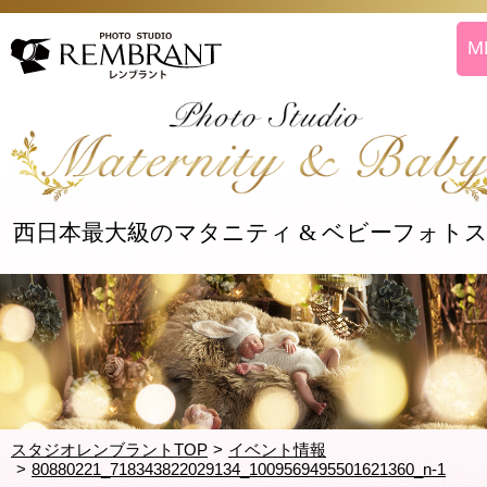
西日本最大級のマタニティ & ベビーフォト
スタジオレンブラントTOP
イベント情報
80880221_718343822029134_1009569495501621360_n-1