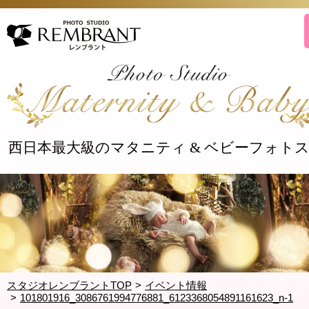
西日本最大級のマタニティ & ベビーフォト
スタジオレンブラントTOP
イベント情報
101801916_3086761994776881_6123368054891161623_n-1